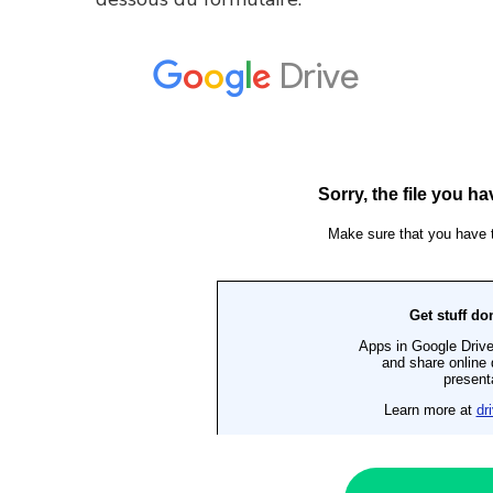
ACTUALITÉS
ACTU
écouvrez nos ateliers / tables
Tout sur l’histo
rondes